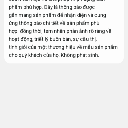
phẩm phù hợp. Đây là
thông báo
được
gắn
mang
sản phẩm để
nhận diện
và
cung
ứng
thông báo
chi tiết về sản phẩm phù
hợp.
đồng thời
, tem nhãn
phản ảnh
rõ ràng về
hoạt động, triết lý
buôn bán
, sự cầu thị,
tính
giỏi
của
một
thương hiệu
về mẫu sản phẩm
cho
quý khách
của họ.
Không phát sinh.
Tem nhãn
mang
thể
mang lại
sự gắn kết
giữa
công ty
và
người mua
và
mang lại
đa
dạng
giá trị
cho
1
doanh nghiệp
. Tại In Bao
phân
bì
Sài Gòn, chúng tôi đáp ứng
hầu hết
nhu cầu
cụ thể in hộp giấy,
Tư vấn tận tâm.
in tem nhãn,
Quy trình minh bạch.
in hộp quà tặng,… của bạn
như in tem nhãn cuộn,
Hỗ trợ kịp thời.
in tem
dạng tờ.